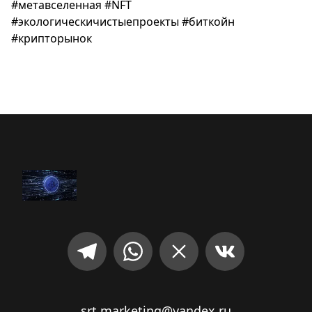
#метавселенная #NFT
#экологическичистыепроекты #биткойн
#крипторынок
srt.marketing@yandex.ru