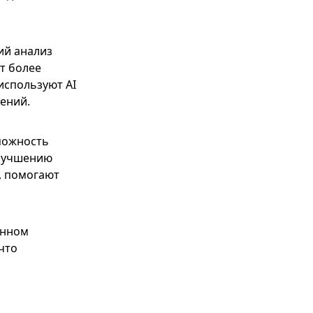
ий анализ
т более
используют AI
ений.
можность
улучшению
, помогают
енном
что