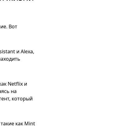
ие. Вот
stant и Alexa,
находить
к Netflix и
аясь на
тент, который
такие как Mint