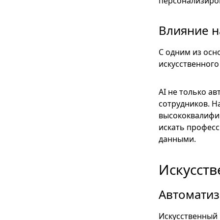
персонализиро
Влияние н
С одним из осн
искусственного
AI не только а
сотрудников. Н
высококвалифиц
искать професс
данными.
Искусств
Автоматиз
Искусственный 