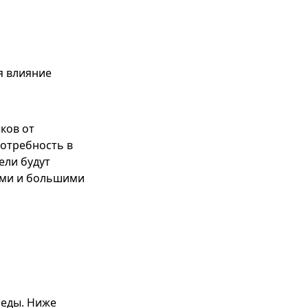
я влияние
ков от
потребность в
ели будут
ями и большими
реды. Ниже