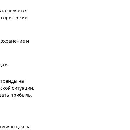
та является
сторические
оохранение и
даж.
 тренды на
ской ситуации,
вать прибыль.
, влияющая на