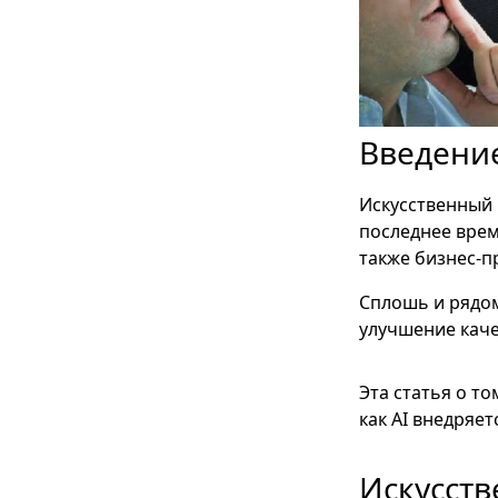
Введени
Искусственный 
последнее врем
также бизнес-п
Сплошь и рядо
улучшение кач
Эта статья о т
как AI внедряе
Искусств