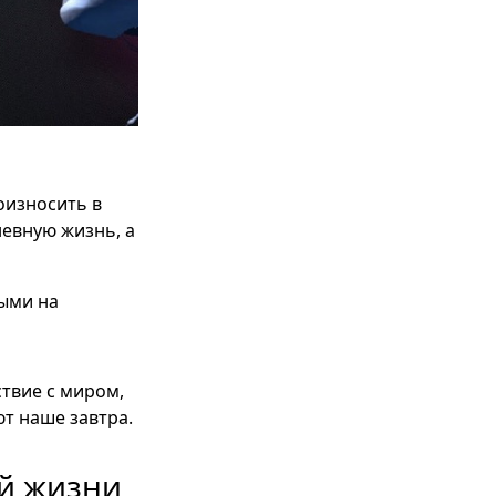
оизносить в
невную жизнь, а
ыми на
ствие с миром,
ют наше завтра.
ой жизни