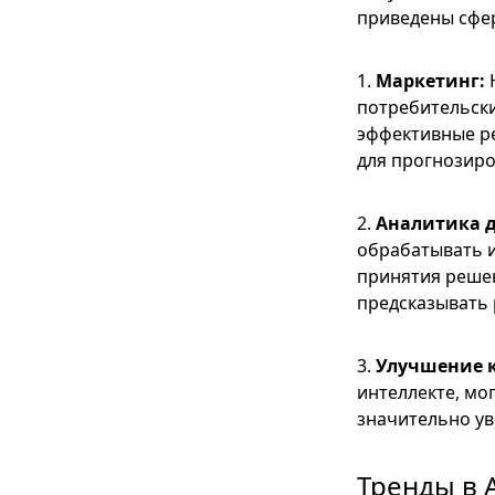
приведены сфер
1.
Маркетинг:
Н
потребительски
эффективные ре
для прогнозиро
2.
Аналитика д
обрабатывать и
принятия решен
предсказывать 
3.
Улучшение к
интеллекте, мо
значительно ув
Тренды в 