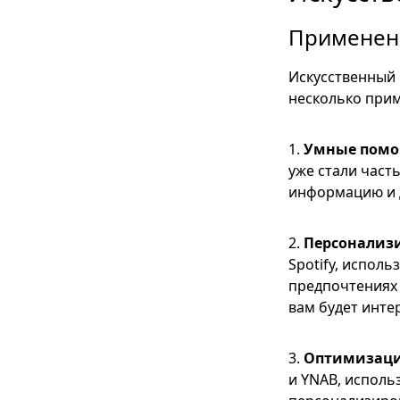
Применени
Искусственный 
несколько прим
1.
Умные пом
уже стали част
информацию и 
2.
Персонализ
Spotify, испол
предпочтениях 
вам будет инте
3.
Оптимизаци
и YNAB, исполь