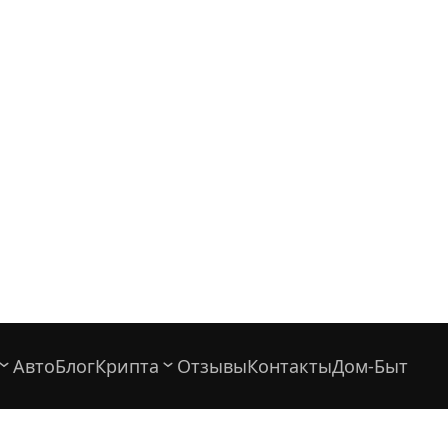
АвтоБлог
Крипта
Отзывы
Контакты
Дом-Быт