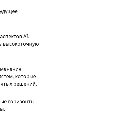
будущее
спектов AI.
ь высокоточную
именения
истем, которые
зятых решений.
вые горизонты
ы,